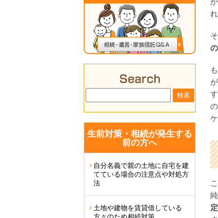
か
れ
そ
の
も
が
す
の
ケ
生前対策・相続が発生する
前の方へ
自分名義で親の土地に自宅を建
てている場合の注意点や対処方
法
こ
純
定
土地や建物を賃貸借している
方々のため相続対策