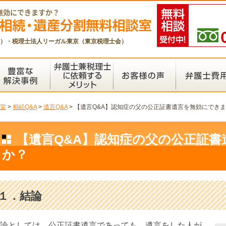
無効にできますか？
）・税理士法人リーガル東京（東京税理士会）
室
>
相続Q&A
>
遺言Q&A
>
【遺言Q&A】認知症の父の公正証書遺言を無効にでき
【遺言Q&A】認知症の父の公正証
か？
１．結論
論としては、公正証書遺言であっても、遺言をした人が