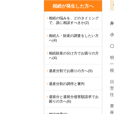
相続が発生した方へ
相続の悩みを、どのタイミング
で、誰に相談すべきか
(2)
弁
小
相続人・財産の調査をしたい方
へ
(4)
〇
相続財産の分け方でお困りの方
明
へ
(4)
一
税
遺産分割でお困りの方へ
(5)
日
遺産分割の調停と審判
営
任
遺留分と遺留分侵害額請求でお
困りの方へ
(6)
豊
座