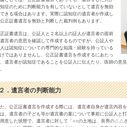
知症のために判断能力を有していないとして遺言を無効
できる場合はあります。実際に認知症の遺言者が作成し
公正証書遺言を無効と判断した裁判例もあります。
正証書遺言は、公証人と２名以上の証人が遺言者の面前
遺言者の意思を確認して作成するものですが、公証人や
人は認知症についての専門的な知識・経験を持っている
けではありませんし、公正証書遺言を作成するにあたっ
、遺言者が認知症であることを公証人に伝えたり、医師の意見
。
２．遺言者の判断能力
た、公正証書遺言を作成する際には、遺言者自身が遺言内容を
は、遺言者の子ども等が遺言書の案について事前に公証人と打
用意した状態で、遺言者に対して「○○の土地は、長男の△△