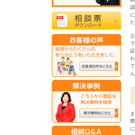
認
に
た
公
で
証
わ
て
ん
ま
際
に