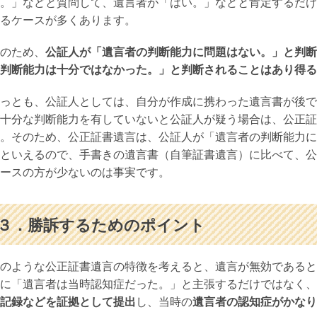
。」などと質問して、遺言者が「はい。」などと肯定するだけ
るケースが多くあります。
のため、
公証人が「遺言者の判断能力に問題はない。」と判断
判断能力は十分ではなかった。」と判断されることはあり得る
っとも、公証人としては、自分が作成に携わった遺言書が後で
十分な判断能力を有していないと公証人が疑う場合は、公正証
。そのため、公正証書遺言は、公証人が「遺言者の判断能力に
といえるので、手書きの遺言書（自筆証書遺言）に比べて、公
ースの方が少ないのは事実です。
３．勝訴するためのポイント
のような公正証書遺言の特徴を考えると、遺言が無効であると
に「遺言者は当時認知症だった。」と主張するだけではなく、
記録などを証拠として提出
し、当時の
遺言者の認知症がかなり